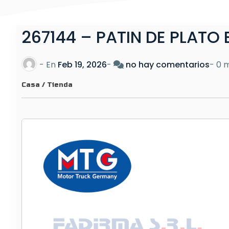
267144 – PATIN DE PLATO
e
- En
Feb 19, 2026
-
no hay comentarios
-
0 m
n
Casa
/
Tienda
2
6
7
1
4
4
–
P
A
T
I