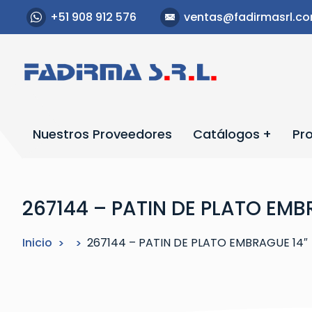
S
+51 908 912 576
ventas@fadirmasrl.c
a
l
t
a
r
a
l
Nuestros Proveedores
Catálogos
Pr
c
o
n
t
267144 – PATIN DE PLATO EMB
e
n
Inicio
267144 – PATIN DE PLATO EMBRAGUE 14″
i
d
o