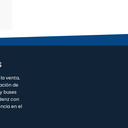
S
la venta,
ación de
y buses
 Benz con
ncia en el