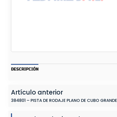
N
D
E
P
L
A
T
O
E
M
B
DESCRIPCIÓN
R
A
G
Artículo anterior
U
E
384801 – PISTA DE RODAJE PLANO DE CUBO GRANDE
1
4