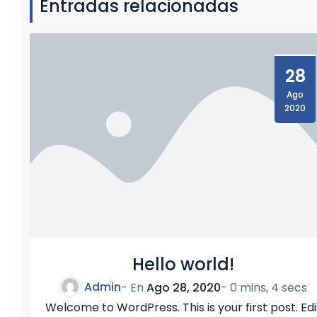
Entradas relacionadas
B
O
G
R
28
A
N
Ago
D
2020
E
Hello world!
Admin
- En
Ago 28, 2020
-
0 mins, 4 secs
Welcome to WordPress. This is your first post. Edi