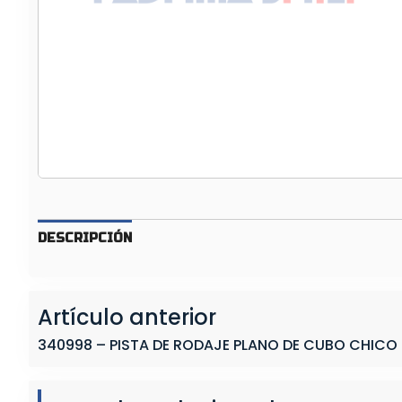
A
D
E
R
O
D
A
J
E
P
L
DESCRIPCIÓN
A
N
O
Artículo anterior
D
E
340998 – PISTA DE RODAJE PLANO DE CUBO CHICO
C
U