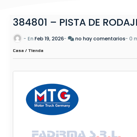
384801 – PISTA DE RODA
e
- En
Feb 19, 2026
-
no hay comentarios
-
0 m
n
Casa
/
Tienda
3
8
4
8
0
1
–
P
I
S
T