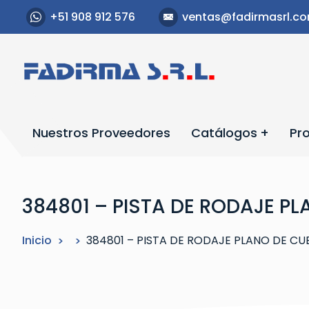
S
+51 908 912 576
ventas@fadirmasrl.c
a
l
t
a
r
a
l
Nuestros Proveedores
Catálogos
Pr
c
o
n
t
384801 – PISTA DE RODAJE P
e
n
Inicio
384801 – PISTA DE RODAJE PLANO DE C
i
d
o