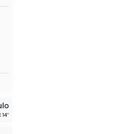
ulo
 14″