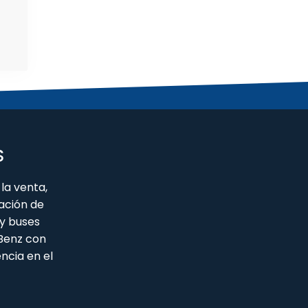
S
la venta,
ación de
y buses
 Benz con
ncia en el