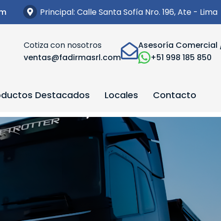
Principal: Calle Santa Sofía Nro. 196, Ate - Lima
om
Cotiza con nosotros
Asesoría Comercial 
ventas@fadirmasrl.com
+51 998 185 850
oductos Destacados
Locales
Contacto