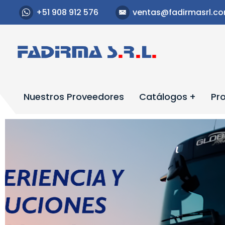
+51 908 912 576
ventas@fadirmasrl.c
Nuestros Proveedores
Catálogos
Pr