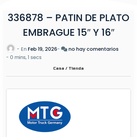
336878 – PATIN DE PLATO
EMBRAGUE 15″ Y 16″
e
- En
Feb 19, 2026
-
no hay comentarios
n
-
0 mins, 1 secs
3
Casa
/
Tienda
3
6
8
7
8
–
P
A
T