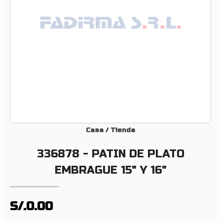
I
N
D
E
P
L
A
T
O
E
M
Casa
/
Tienda
B
336878 - PATIN DE PLATO
R
A
EMBRAGUE 15" Y 16"
G
U
E
S/.0.00
1