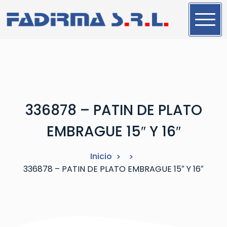
S
a
l
t
a
r
a
l
336878 – PATIN DE PLATO
c
o
EMBRAGUE 15″ Y 16″
n
t
Inicio
e
336878 – PATIN DE PLATO EMBRAGUE 15″ Y 16″
n
i
d
o