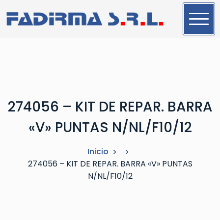
S
a
l
t
a
r
a
l
274056 – KIT DE REPAR. BARRA
c
o
«V» PUNTAS N/NL/F10/12
n
t
Inicio
e
274056 – KIT DE REPAR. BARRA «V» PUNTAS
n
N/NL/F10/12
i
d
o