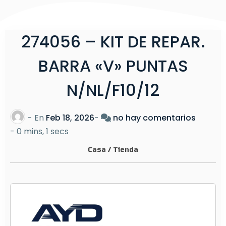
274056 – KIT DE REPAR.
BARRA «V» PUNTAS
N/NL/F10/12
e
- En
Feb 18, 2026
-
no hay comentarios
n
-
0 mins, 1 secs
2
Casa
/
Tienda
7
4
0
5
6
–