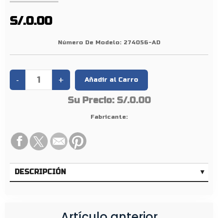
»
P
S/.0.00
U
N
Número De Modelo:
274056-AD
T
A
S
N
Su Precio:
S/.0.00
/
N
Fabricante:
L
/
F
1
DESCRIPCIÓN
0
/
1
2
Artículo anterior