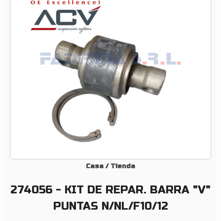
K
I
T
D
E
R
E
P
A
R
.
B
A
R
Casa
/
Tienda
R
274056 - KIT DE REPAR. BARRA "V"
A
«
PUNTAS N/NL/F10/12
V