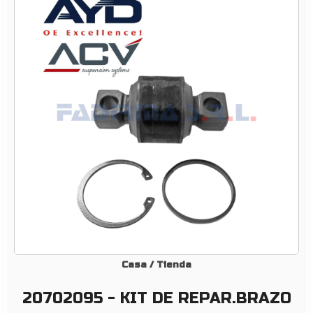
0
9
5
–
K
I
T
D
E
R
E
P
A
R
.
B
Casa
/
Tienda
R
20702095 - KIT DE REPAR.BRAZO
A