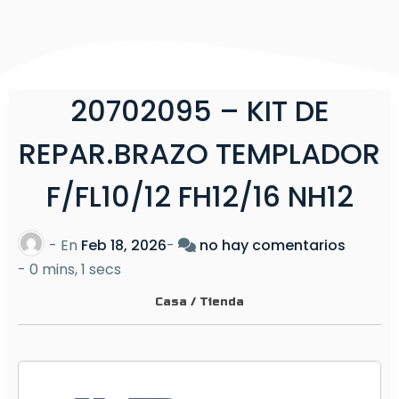
20702095 – KIT DE
REPAR.BRAZO TEMPLADOR
F/FL10/12 FH12/16 NH12
e
- En
Feb 18, 2026
-
no hay comentarios
n
-
0 mins, 1 secs
2
Casa
/
Tienda
0
7
0
2