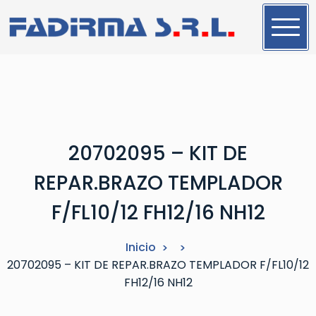
S
a
l
t
a
r
a
l
20702095 – KIT DE
c
o
REPAR.BRAZO TEMPLADOR
n
t
F/FL10/12 FH12/16 NH12
e
n
Inicio
i
20702095 – KIT DE REPAR.BRAZO TEMPLADOR F/FL10/12
d
FH12/16 NH12
o