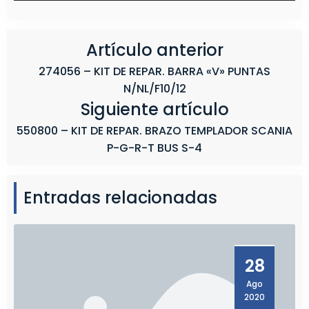
1
2
F
Artículo anterior
H
274056 – KIT DE REPAR. BARRA «V» PUNTAS
1
N/NL/F10/12
2
Siguiente artículo
/
1
550800 – KIT DE REPAR. BRAZO TEMPLADOR SCANIA
6
P-G-R-T BUS S-4
N
H
1
Entradas relacionadas
2
28
Ago
2020