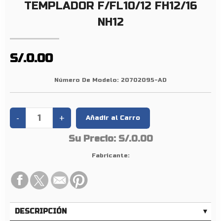
Z
TEMPLADOR F/FL10/12 FH12/16
O
NH12
T
E
M
S/.0.00
P
L
Número De Modelo:
20702095-AD
A
D
O
R
F
Su Precio:
S/.0.00
/
Fabricante:
F
L
1
0
/
DESCRIPCIÓN