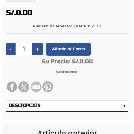
A
D
S/.0.00
E
C
Número De Modelo:
20488052-TO
A
M
B
I
Su Precio:
S/.0.00
O
V
Fabricante:
O
L
V
O
DESCRIPCIÓN
Artículo anterior