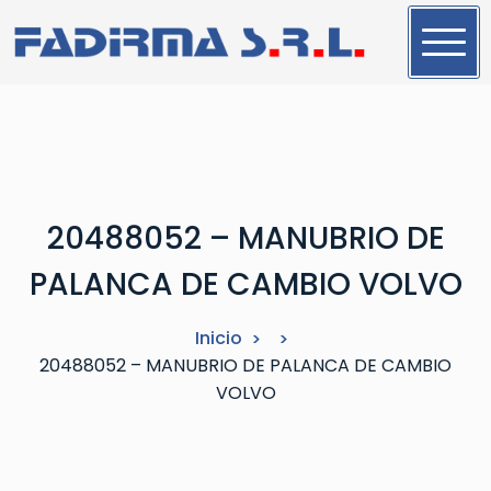
S
a
l
t
a
r
a
l
20488052 – MANUBRIO DE
c
o
PALANCA DE CAMBIO VOLVO
n
t
Inicio
e
20488052 – MANUBRIO DE PALANCA DE CAMBIO
n
VOLVO
i
d
o