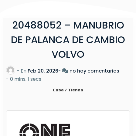
20488052 – MANUBRIO
DE PALANCA DE CAMBIO
VOLVO
e
- En
Feb 20, 2026
-
no hay comentarios
n
-
0 mins, 1 secs
2
Casa
/
Tienda
0
4
8
8
0
5