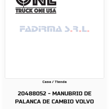
2
–
M
A
N
U
B
R
I
O
D
E
P
A
Casa
/
Tienda
L
20488052 - MANUBRIO DE
A
N
PALANCA DE CAMBIO VOLVO
C