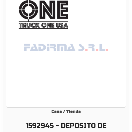
4
5
–
D
E
P
O
S
I
T
O
D
E
H
I
D
Casa
/
Tienda
R
1592945 - DEPOSITO DE
O