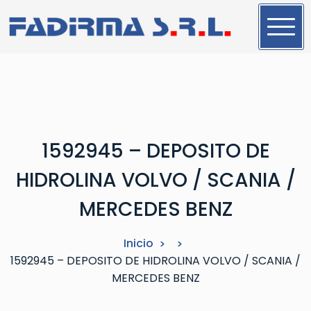
S
a
l
t
a
r
a
l
1592945 – DEPOSITO DE
c
o
HIDROLINA VOLVO / SCANIA /
n
t
MERCEDES BENZ
e
n
Inicio
i
1592945 – DEPOSITO DE HIDROLINA VOLVO / SCANIA /
d
MERCEDES BENZ
o