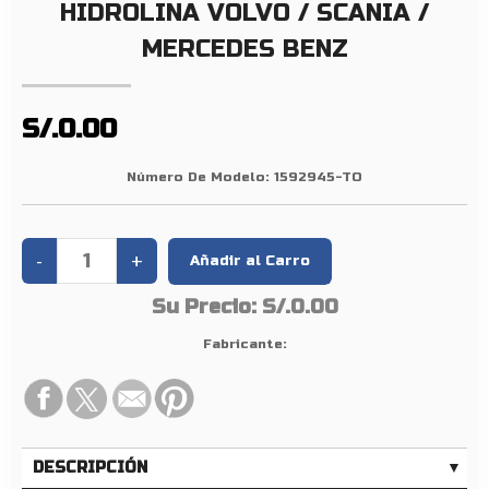
L
HIDROLINA VOLVO / SCANIA /
I
MERCEDES BENZ
N
A
V
S/.0.00
O
L
Número De Modelo:
1592945-TO
V
O
/
S
C
Su Precio:
S/.0.00
A
Fabricante:
N
I
A
/
M
DESCRIPCIÓN