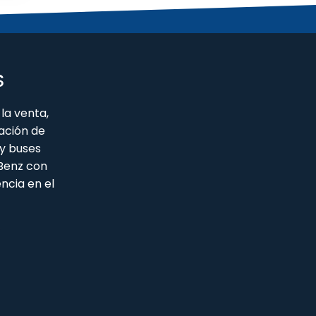
S
la venta,
ación de
y buses
 Benz con
ncia en el