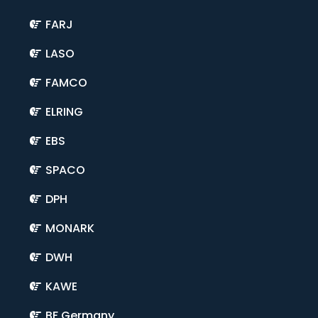
FARJ
LASO
FAMCO
ELRING
EBS
SPACO
DPH
MONARK
DWH
KAWE
BF Germany