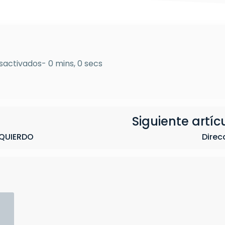
en
sactivados
-
0 mins, 0 secs
Motor
Siguiente artíc
ZQUIERDO
Direc