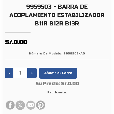
M
9959503 - BARRA DE
I
E
ACOPLAMIENTO ESTABILIZADOR
N
B11R B12R B13R
T
O
E
S/.0.00
S
T
Número De Modelo:
9959503-AD
A
B
I
L
I
Su Precio:
S/.0.00
Z
Fabricante:
A
D
O