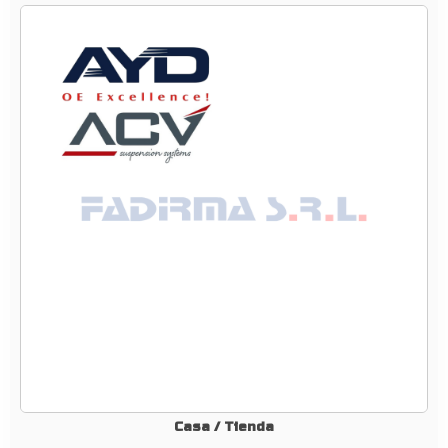
5
0
3
–
B
A
R
R
A
D
E
A
C
O
P
L
A
Casa
/
Tienda