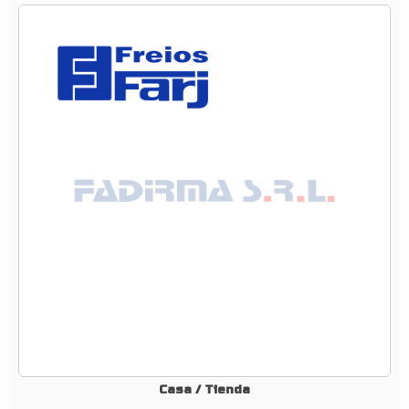
5
1
9
7
4
2
–
K
I
T
D
E
R
E
P
A
R
Casa
/
Tienda