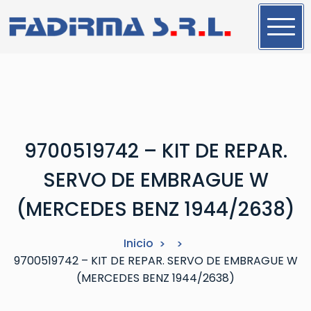
S
a
l
t
a
r
a
l
9700519742 – KIT DE REPAR.
c
o
SERVO DE EMBRAGUE W
n
t
(MERCEDES BENZ 1944/2638)
e
n
Inicio
i
9700519742 – KIT DE REPAR. SERVO DE EMBRAGUE W
d
(MERCEDES BENZ 1944/2638)
o