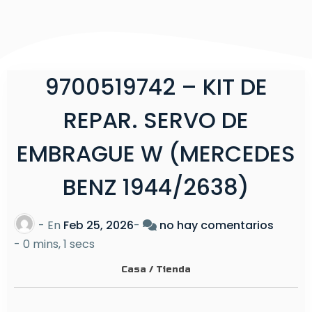
9700519742 – KIT DE
REPAR. SERVO DE
EMBRAGUE W (MERCEDES
BENZ 1944/2638)
e
- En
Feb 25, 2026
-
no hay comentarios
n
-
0 mins, 1 secs
9
Casa
/
Tienda
7
0
0