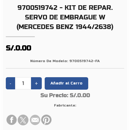
.
9700519742 - KIT DE REPAR.
S
E
SERVO DE EMBRAGUE W
R
(MERCEDES BENZ 1944/2638)
V
O
D
S/.0.00
E
E
Número De Modelo:
9700519742-FA
M
B
R
A
G
Su Precio:
S/.0.00
U
Fabricante:
E
W
(