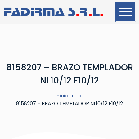
S
a
l
t
a
r
a
l
8158207 – BRAZO TEMPLADOR
c
o
NL10/12 F10/12
n
t
Inicio
e
8158207 – BRAZO TEMPLADOR NL10/12 F10/12
n
i
d
o