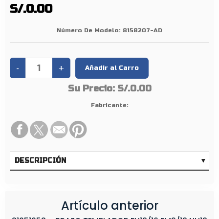
/
S/.0.00
1
2
Número De Modelo:
8158207-AD
F
1
0
/
Su Precio:
S/.0.00
1
2
Fabricante:
DESCRIPCIÓN
Artículo anterior