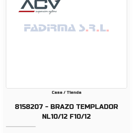
B
R
A
Z
O
T
E
M
P
L
A
D
O
Casa
/
Tienda
R
8158207 - BRAZO TEMPLADOR
N
L
NL10/12 F10/12
1
0