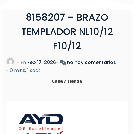
8158207 – BRAZO
TEMPLADOR NL10/12
F10/12
e
- En
Feb 17, 2026
-
no hay comentarios
n
-
0 mins, 1 secs
8
Casa
/
Tienda
1
5
8
2
0
7
–