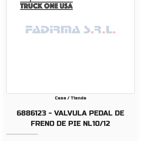
V
A
L
V
U
L
A
P
E
D
A
L
D
Casa
/
Tienda
E
6886123 - VALVULA PEDAL DE
F
R
FRENO DE PIE NL10/12
E
N