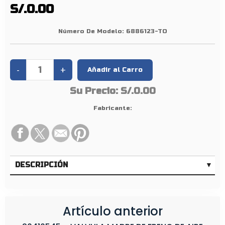
O
S/.0.00
D
E
Número De Modelo:
6886123-TO
P
I
E
N
Su Precio:
S/.0.00
L
1
Fabricante:
0
/
1
2
DESCRIPCIÓN
Artículo anterior