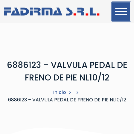
S
a
l
t
a
r
a
l
6886123 – VALVULA PEDAL DE
c
o
FRENO DE PIE NL10/12
n
t
Inicio
e
6886123 – VALVULA PEDAL DE FRENO DE PIE NL10/12
n
i
d
o