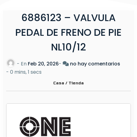
6886123 – VALVULA
PEDAL DE FRENO DE PIE
NL10/12
e
- En
Feb 20, 2026
-
no hay comentarios
n
-
0 mins, 1 secs
6
Casa
/
Tienda
8
8
6
1
2
3
–