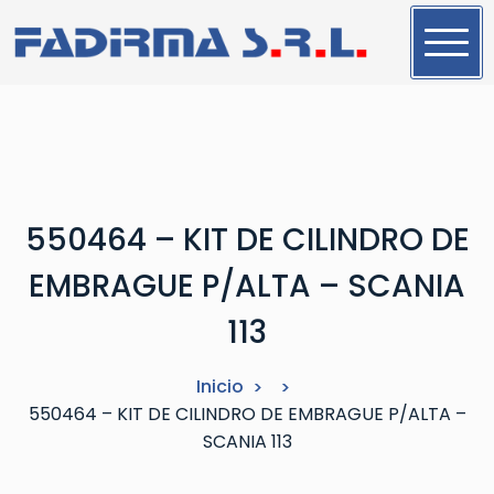
S
a
l
t
a
r
a
l
550464 – KIT DE CILINDRO DE
c
o
EMBRAGUE P/ALTA – SCANIA
n
t
113
e
n
Inicio
i
550464 – KIT DE CILINDRO DE EMBRAGUE P/ALTA –
d
SCANIA 113
o