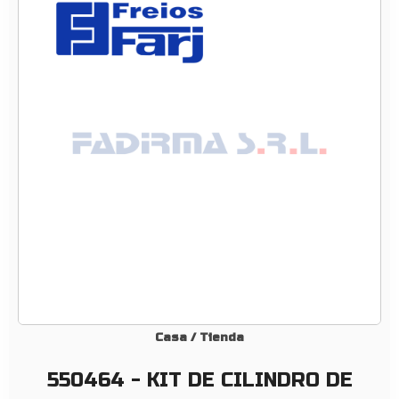
4
–
K
I
T
D
E
C
I
L
I
N
D
R
O
D
Casa
/
Tienda
E
550464 - KIT DE CILINDRO DE
E