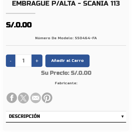
M
EMBRAGUE P/ALTA - SCANIA 113
B
R
A
S/.0.00
G
U
Número De Modelo:
550464-FA
E
P
/
A
Su Precio:
S/.0.00
L
T
Fabricante:
A
–
S
C
DESCRIPCIÓN
A
N