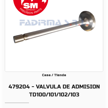
A
L
V
U
L
A
D
E
A
D
M
I
S
Casa
/
Tienda
I
479204 - VALVULA DE ADMISION
O
N
TD100/101/102/103
T
D