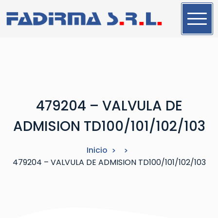
S
a
l
t
a
r
a
l
479204 – VALVULA DE
c
o
ADMISION TD100/101/102/103
n
t
Inicio
e
479204 – VALVULA DE ADMISION TD100/101/102/103
n
i
d
o