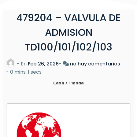
479204 – VALVULA DE
ADMISION
TD100/101/102/103
e
- En
Feb 26, 2026
-
no hay comentarios
n
-
0 mins, 1 secs
4
Casa
/
Tienda
7
9
2
0
4
–
V