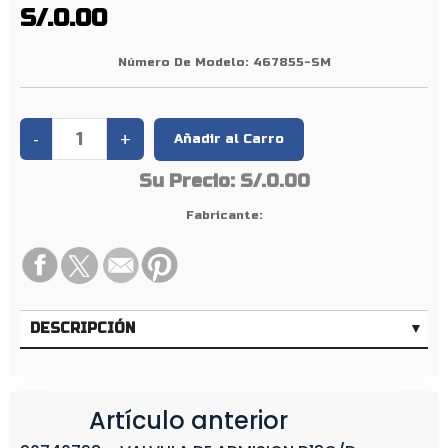
0
S/.0.00
/
1
Número De Modelo:
467855-SM
0
1
/
1
Su Precio:
S/.0.00
0
2
Fabricante:
/
1
0
3
DESCRIPCIÓN
Artículo anterior