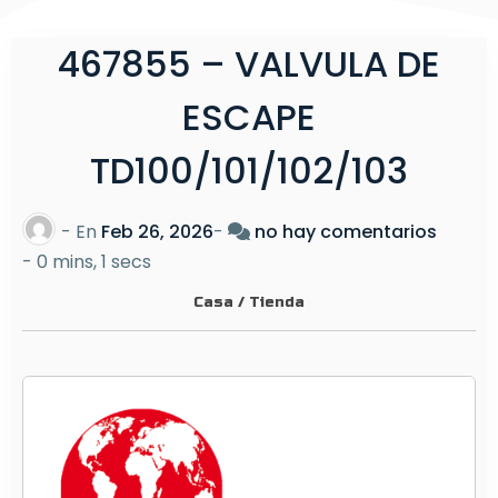
467855 – VALVULA DE
ESCAPE
TD100/101/102/103
e
- En
Feb 26, 2026
-
no hay comentarios
n
-
0 mins, 1 secs
4
Casa
/
Tienda
6
7
8
5
5
–
V