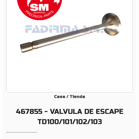
A
L
V
U
L
A
D
E
E
S
C
A
P
Casa
/
Tienda
E
467855 - VALVULA DE ESCAPE
T
D
TD100/101/102/103
1
0