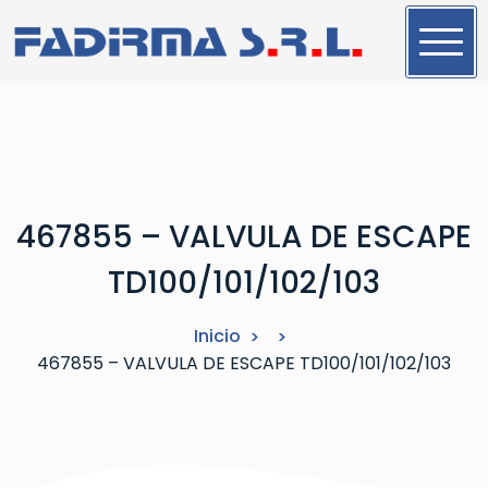
S
a
l
t
a
r
a
l
467855 – VALVULA DE ESCAPE
c
o
TD100/101/102/103
n
t
Inicio
e
467855 – VALVULA DE ESCAPE TD100/101/102/103
n
i
d
o