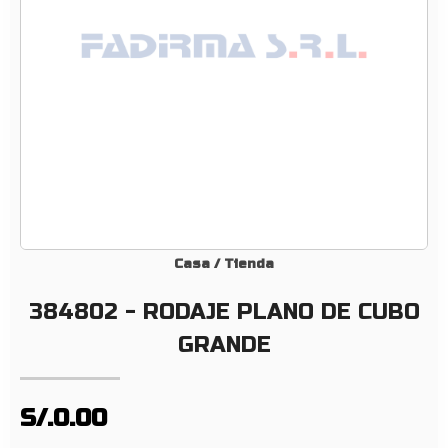
A
J
E
P
L
A
N
O
D
E
C
Casa
/
Tienda
U
384802 - RODAJE PLANO DE CUBO
B
O
GRANDE
G
R
A
S/.0.00
N