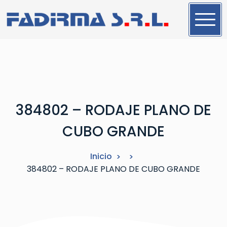
S
a
l
t
a
r
a
l
384802 – RODAJE PLANO DE
c
o
CUBO GRANDE
n
t
Inicio
e
384802 – RODAJE PLANO DE CUBO GRANDE
n
i
d
o