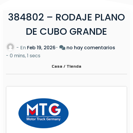
384802 – RODAJE PLANO
DE CUBO GRANDE
e
- En
Feb 19, 2026
-
no hay comentarios
n
-
0 mins, 1 secs
3
Casa
/
Tienda
8
4
8
0
2
–
R
O
D