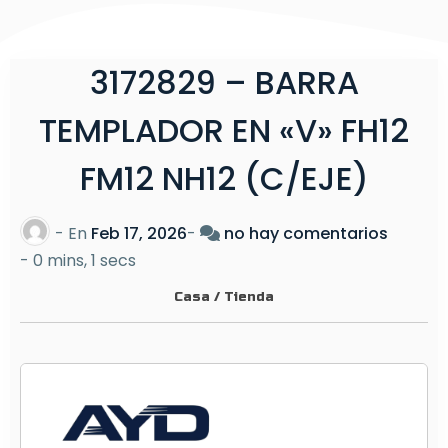
3172829 – BARRA
TEMPLADOR EN «V» FH12
FM12 NH12 (C/EJE)
e
- En
Feb 17, 2026
-
no hay comentarios
n
-
0 mins, 1 secs
3
Casa
/
Tienda
1
7
2
8
2
9