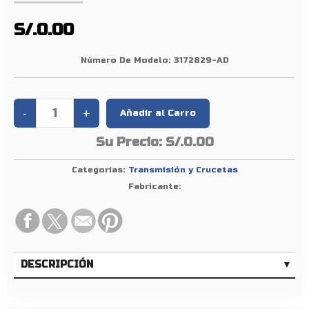
V
»
S/.0.00
F
H
Número De Modelo:
3172829-AD
1
2
F
M
Su Precio:
S/.0.00
1
2
Categorías:
Transmisión y Crucetas
N
Fabricante:
H
1
2
(
C
DESCRIPCIÓN
/
E