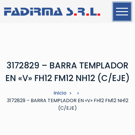
S
a
l
t
a
r
a
l
3172829 – BARRA TEMPLADOR
c
o
EN «V» FH12 FM12 NH12 (C/EJE)
n
t
Inicio
e
3172829 – BARRA TEMPLADOR EN «V» FH12 FM12 NH12
n
(C/EJE)
i
d
o