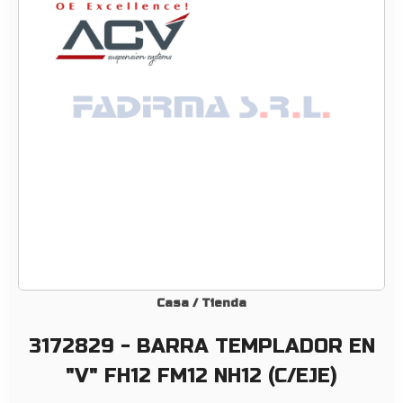
–
B
A
R
R
A
T
E
M
P
L
A
D
O
Casa
/
Tienda
R
3172829 - BARRA TEMPLADOR EN
E
N
"V" FH12 FM12 NH12 (C/EJE)
«