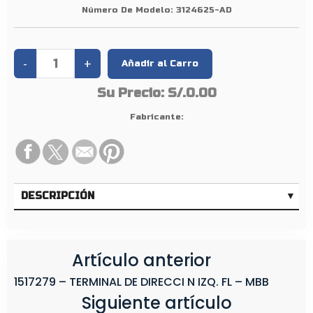
A
Número De Modelo:
3124625-AD
M
B
I
O
Su Precio:
S/.0.00
F
L
Fabricante:
6
DESCRIPCIÓN
Artículo anterior
1517279 – TERMINAL DE DIRECCI N IZQ. FL – MBB
Siguiente artículo