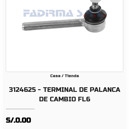
R
M
I
N
A
L
D
E
P
A
L
Casa
/
Tienda
A
3124625 - TERMINAL DE PALANCA
N
C
DE CAMBIO FL6
A
D
E
S/.0.00
C