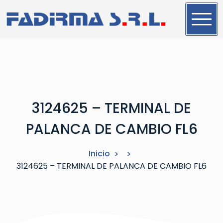
S
a
l
t
a
r
a
l
3124625 – TERMINAL DE
c
o
PALANCA DE CAMBIO FL6
n
t
Inicio
e
3124625 – TERMINAL DE PALANCA DE CAMBIO FL6
n
i
d
o