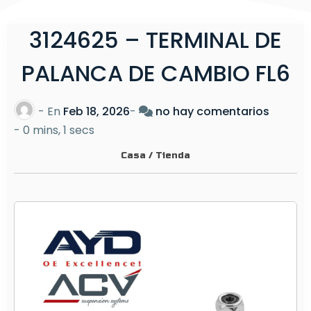
3124625 – TERMINAL DE
PALANCA DE CAMBIO FL6
e
- En
Feb 18, 2026
-
no hay comentarios
n
-
0 mins, 1 secs
3
Casa
/
Tienda
1
2
4
6
2
5
–
T
E