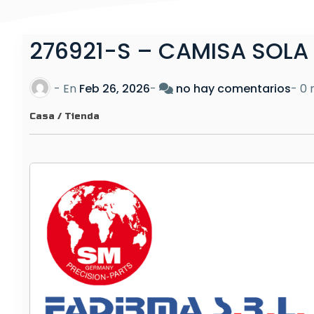
276921-S – CAMISA SOLA
e
- En
Feb 26, 2026
-
no hay comentarios
-
0 
n
Casa
/
Tienda
2
7
6
9
2
1
-
S
–
C
A