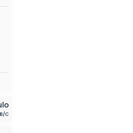
ulo
/B/C