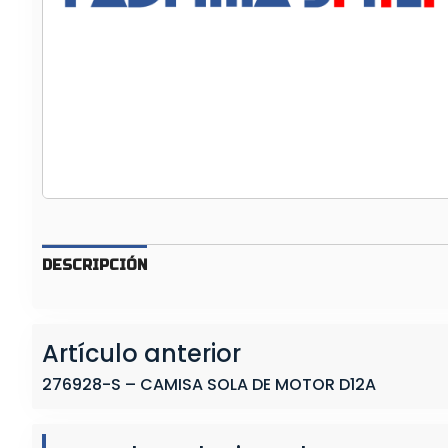
M
I
S
A
S
O
L
A
D
E
M
DESCRIPCIÓN
O
T
O
Artículo anterior
R
D
276928-S – CAMISA SOLA DE MOTOR D12A
1
2