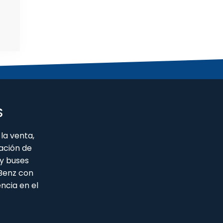
S
la venta,
ación de
y buses
 Benz con
ncia en el