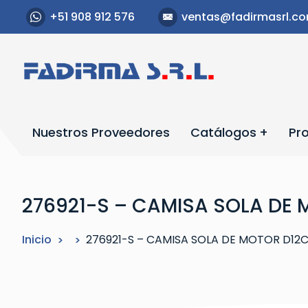
S
+51 908 912 576
ventas@fadirmasrl.c
a
l
t
a
r
a
l
Nuestros Proveedores
Catálogos
Pr
c
o
n
t
276921-S – CAMISA SOLA DE
e
n
Inicio
276921-S – CAMISA SOLA DE MOTOR D12
i
d
o