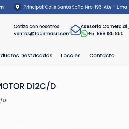
Principal: Calle Santa Sofía Nro. 196, Ate - Lima
om
Cotiza con nosotros
Asesoría Comercial 
ventas@fadirmasrl.com
+51 998 185 850
oductos Destacados
Locales
Contacto
 MOTOR D12C/D
C/D