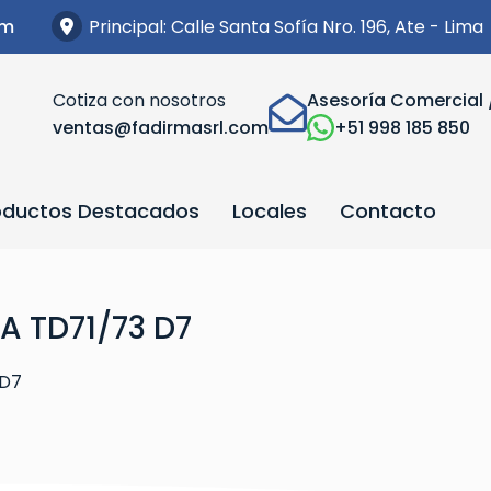
Principal: Calle Santa Sofía Nro. 196, Ate - Lima
om
Cotiza con nosotros
Asesoría Comercial 
ventas@fadirmasrl.com
+51 998 185 850
oductos Destacados
Locales
Contacto
A TD71/73 D7
 D7