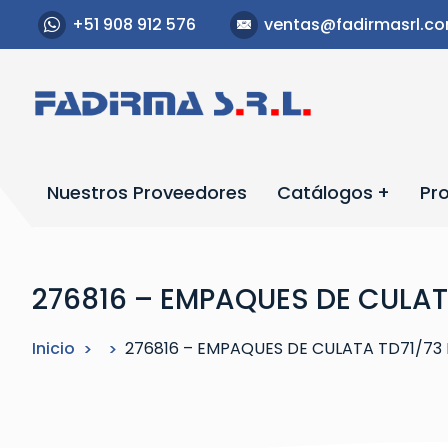
S
+51 908 912 576
ventas@fadirmasrl.c
a
l
t
a
r
a
l
Nuestros Proveedores
Catálogos
Pr
c
o
n
t
276816 – EMPAQUES DE CULAT
e
n
Inicio
276816 – EMPAQUES DE CULATA TD71/73
i
d
o