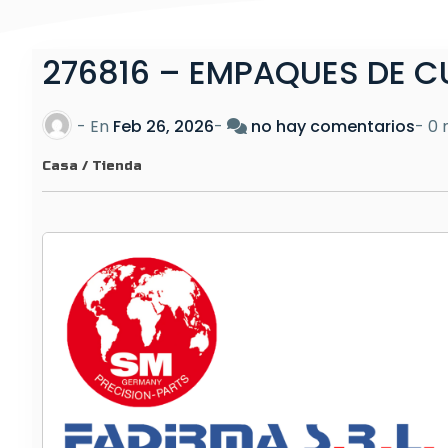
276816 – EMPAQUES DE CU
e
- En
Feb 26, 2026
-
no hay comentarios
-
0 
n
Casa
/
Tienda
2
7
6
8
1
6
–
E
M
P
A