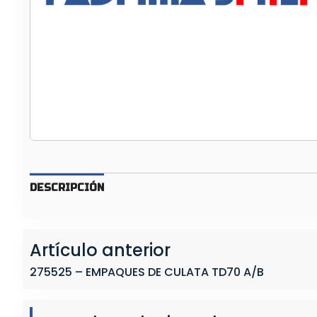
Q
U
E
S
D
E
C
U
L
A
T
DESCRIPCIÓN
A
T
D
Artículo anterior
7
1
275525 – EMPAQUES DE CULATA TD70 A/B
/
7