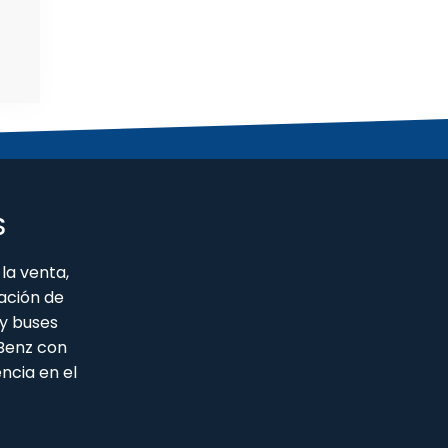
S
la venta,
ación de
y buses
 Benz con
ncia en el