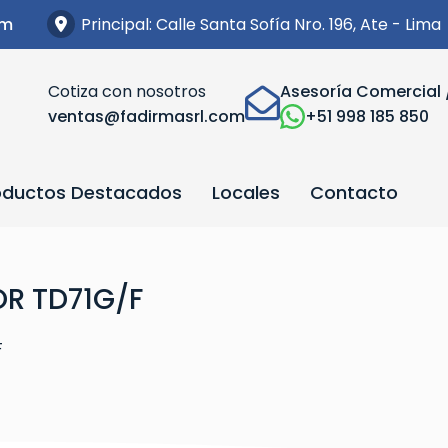
Principal: Calle Santa Sofía Nro. 196, Ate - Lima
om
Cotiza con nosotros
Asesoría Comercial 
ventas@fadirmasrl.com
+51 998 185 850
oductos Destacados
Locales
Contacto
R TD71G/F
F