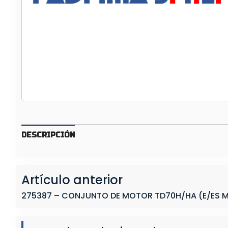
U
N
T
O
D
E
M
O
T
O
R
DESCRIPCIÓN
T
D
7
Artículo anterior
1
G
275387 – CONJUNTO DE MOTOR TD70H/HA (E/ES 
/
F