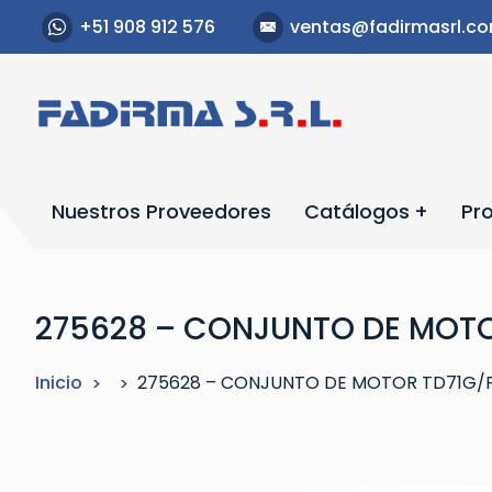
S
+51 908 912 576
ventas@fadirmasrl.c
a
l
t
a
r
a
l
Nuestros Proveedores
Catálogos
Pr
c
o
n
t
275628 – CONJUNTO DE MOTO
e
n
Inicio
275628 – CONJUNTO DE MOTOR TD71G/
i
d
o