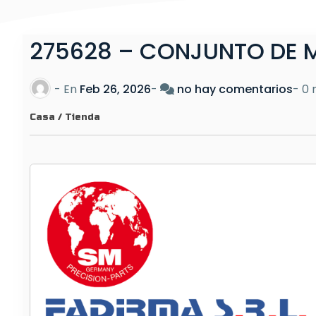
275628 – CONJUNTO DE 
e
- En
Feb 26, 2026
-
no hay comentarios
-
0 
n
Casa
/
Tienda
2
7
5
6
2
8
–
C
O
N
J