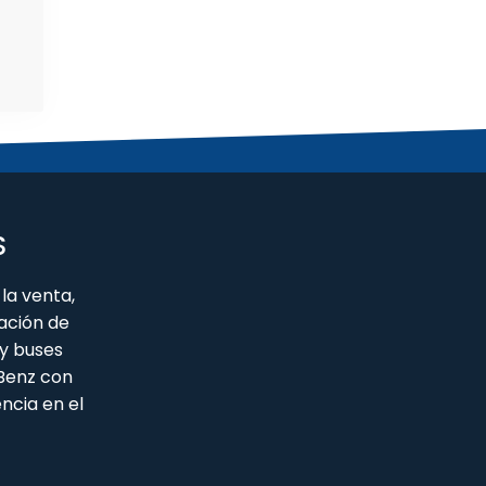
S
la venta,
ación de
y buses
 Benz con
ncia en el