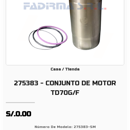
U
N
T
O
D
E
M
O
T
O
Casa
/
Tienda
R
275383 - CONJUNTO DE MOTOR
T
D
TD70G/F
7
0
G
S/.0.00
/
F
Número De Modelo:
275383-SM