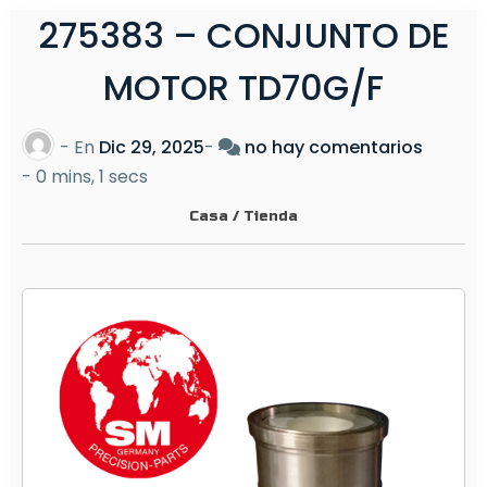
275383 – CONJUNTO DE
MOTOR TD70G/F
e
- En
Dic 29, 2025
-
no hay comentarios
n
-
0 mins, 1 secs
2
Casa
/
Tienda
7
5
3
8
3
–
C
O
N
J