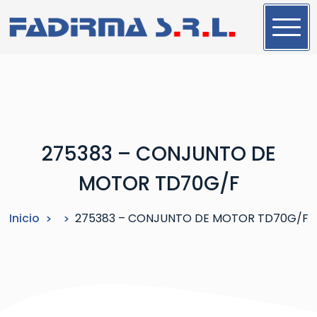
S
a
l
t
a
r
a
l
275383 – CONJUNTO DE
c
o
MOTOR TD70G/F
n
t
Inicio
275383 – CONJUNTO DE MOTOR TD70G/F
e
n
i
d
o