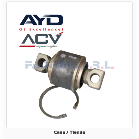
1
9
–
K
I
T
D
E
R
E
P
A
R
A
C
I
Ó
Casa
/
Tienda