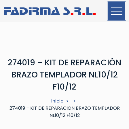
S
a
l
t
a
r
a
l
274019 – KIT DE REPARACIÓN
c
o
BRAZO TEMPLADOR NL10/12
n
t
F10/12
e
n
Inicio
i
274019 – KIT DE REPARACIÓN BRAZO TEMPLADOR
d
NL10/12 F10/12
o