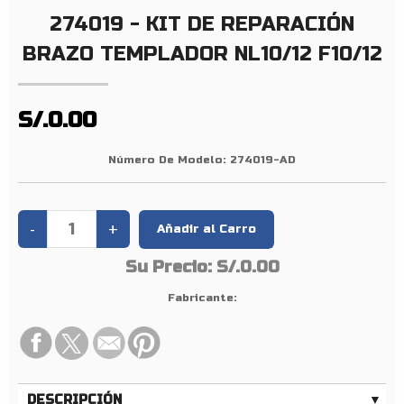
N
274019 - KIT DE REPARACIÓN
B
R
BRAZO TEMPLADOR NL10/12 F10/12
A
Z
O
S/.0.00
T
E
Número De Modelo:
274019-AD
M
P
L
A
Su Precio:
S/.0.00
D
O
Fabricante:
R
N
L
1
DESCRIPCIÓN