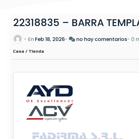
22318835 – BARRA TEMPLA
e
- En
Feb 18, 2026
-
no hay comentarios
-
0 m
n
Casa
/
Tienda
2
2
3
1
8
8
3
5
–
B
A