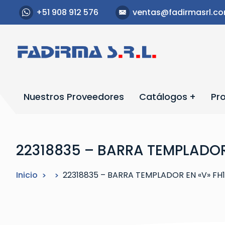
S
+51 908 912 576
ventas@fadirmasrl.c
a
l
t
a
r
a
l
Nuestros Proveedores
Catálogos
Pr
c
o
n
t
22318835 – BARRA TEMPLADOR 
e
n
Inicio
22318835 – BARRA TEMPLADOR EN «V» FH1
i
d
o