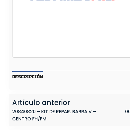
R
R
A
T
E
M
P
L
A
D
O
DESCRIPCIÓN
R
E
N
Artículo anterior
«
V
20840820 – KIT DE REPAR. BARRA V –
0
»
CENTRO FH/FM
F