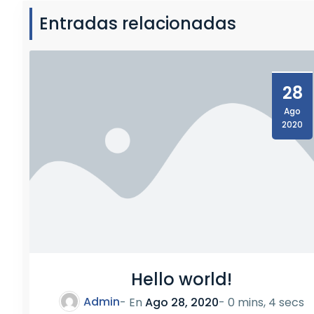
H
Entradas relacionadas
1
2
/
1
28
6
F
Ago
M
2020
9
/
1
2
Hello world!
Admin
- En
Ago 28, 2020
-
0 mins, 4 secs