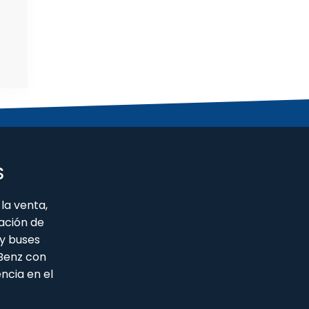
S
la venta,
ación de
y buses
 Benz con
ncia en el