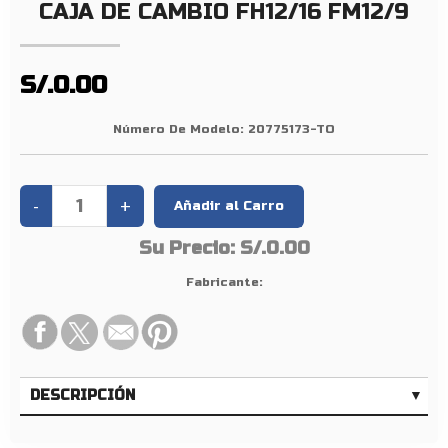
A
CAJA DE CAMBIO FH12/16 FM12/9
C
A
J
S/.0.00
A
D
Número De Modelo:
20775173-TO
E
C
A
M
Su Precio:
S/.0.00
B
I
Fabricante:
O
F
H
1
DESCRIPCIÓN
2
/