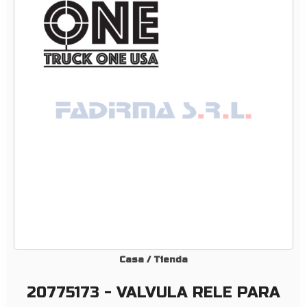
1
7
3
–
V
A
L
V
U
L
A
R
E
L
E
P
Casa
/
Tienda
A
20775173 - VALVULA RELE PARA
R