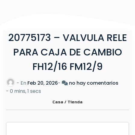
20775173 – VALVULA RELE
PARA CAJA DE CAMBIO
FH12/16 FM12/9
e
- En
Feb 20, 2026
-
no hay comentarios
n
-
0 mins, 1 secs
2
Casa
/
Tienda
0
7
7
5