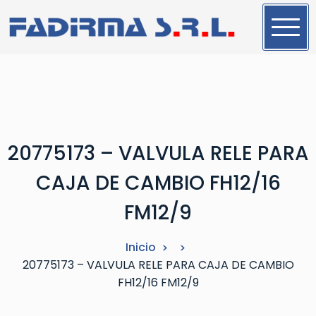
S
a
l
t
a
r
a
l
20775173 – VALVULA RELE PARA
c
o
CAJA DE CAMBIO FH12/16
n
t
FM12/9
e
n
Inicio
i
20775173 – VALVULA RELE PARA CAJA DE CAMBIO
d
FH12/16 FM12/9
o