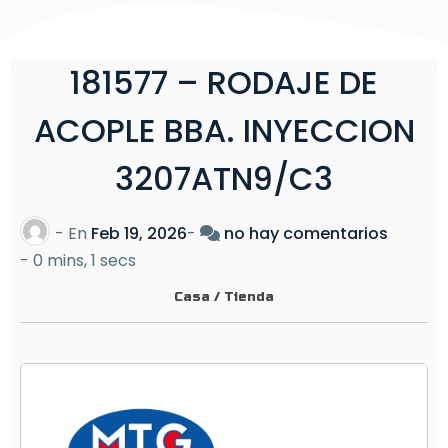
181577 – RODAJE DE
ACOPLE BBA. INYECCION
3207ATN9/C3
e
- En
Feb 19, 2026
-
no hay comentarios
n
-
0 mins, 1 secs
1
Casa
/
Tienda
8
1
5
7
7
–