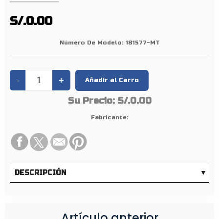
I
N
S/.0.00
Y
E
Número De Modelo:
181577-MT
C
C
I
O
Su Precio:
S/.0.00
N
3
Fabricante:
2
0
7
A
DESCRIPCIÓN
T
N
9
/
Artículo anterior