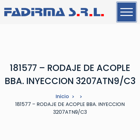
S
a
l
t
a
r
a
l
181577 – RODAJE DE ACOPLE
c
o
BBA. INYECCION 3207ATN9/C3
n
t
Inicio
e
181577 – RODAJE DE ACOPLE BBA. INYECCION
n
3207ATN9/C3
i
d
o