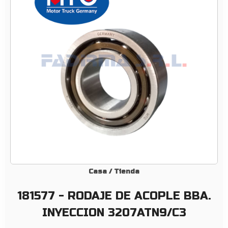
R
O
D
A
J
E
D
E
A
C
O
P
L
E
Casa
/
Tienda
B
181577 - RODAJE DE ACOPLE BBA.
B
A
INYECCION 3207ATN9/C3
.