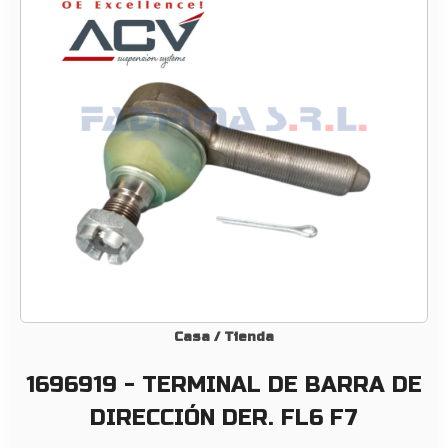
–
T
E
R
M
I
N
A
L
D
E
B
A
R
Casa
/
Tienda
R
1696919 - TERMINAL DE BARRA DE
A
D
DIRECCIÓN DER. FL6 F7
E