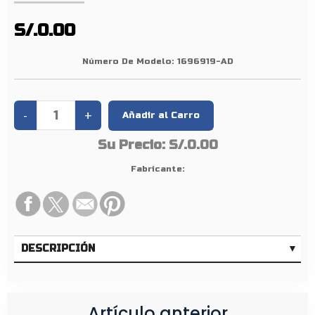
D
I
S/.0.00
R
E
Número De Modelo:
1696919-AD
C
C
I
Ó
Su Precio:
S/.0.00
N
D
Fabricante:
E
R
.
F
DESCRIPCIÓN
L
6
F
7
Artículo anterior