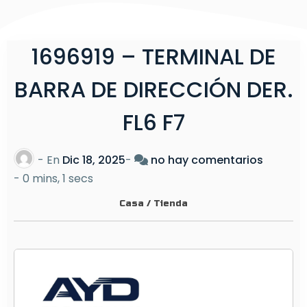
1696919 – TERMINAL DE
BARRA DE DIRECCIÓN DER.
FL6 F7
e
- En
Dic 18, 2025
-
no hay comentarios
n
-
0 mins, 1 secs
1
Casa
/
Tienda
6
9
6
9
1
9