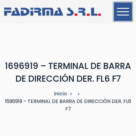
S
a
l
t
a
r
a
l
1696919 – TERMINAL DE BARRA
c
o
DE DIRECCIÓN DER. FL6 F7
n
t
Inicio
e
1696919 – TERMINAL DE BARRA DE DIRECCIÓN DER. FL6
n
F7
i
d
o