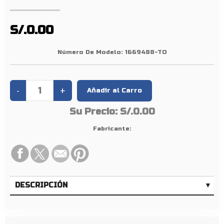
/
A
L
S/.0.00
T
A
Número De Modelo:
1669488-TO
N
L
1
0
Su Precio:
S/.0.00
/
1
Fabricante:
2
F
1
0
DESCRIPCIÓN
/
1
2