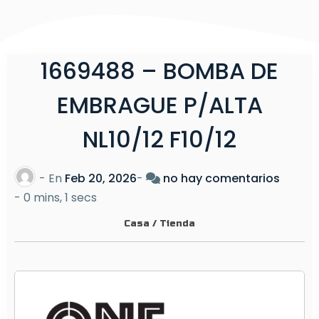
1669488 – BOMBA DE
EMBRAGUE P/ALTA
NL10/12 F10/12
e
- En
Feb 20, 2026
-
no hay comentarios
n
-
0 mins, 1 secs
1
Casa
/
Tienda
6
6
9
4
8