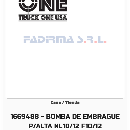
8
–
B
O
M
B
A
D
E
E
M
B
R
A
G
Casa
/
Tienda
U
1669488 - BOMBA DE EMBRAGUE
E
P
P/ALTA NL10/12 F10/12