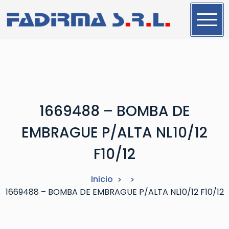
S
a
l
t
a
r
a
l
1669488 – BOMBA DE
c
o
EMBRAGUE P/ALTA NL10/12
n
t
F10/12
e
n
Inicio
i
1669488 – BOMBA DE EMBRAGUE P/ALTA NL10/12 F10/12
d
o