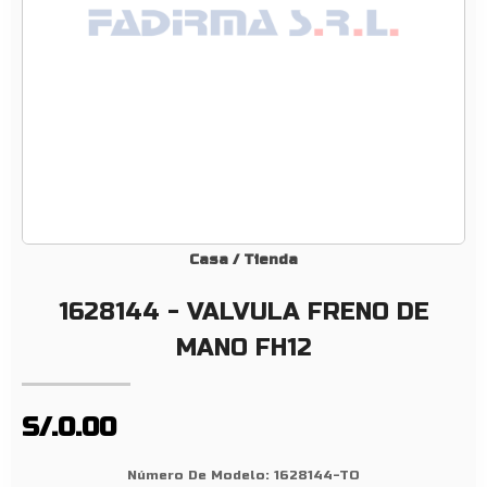
V
U
L
A
F
R
E
N
O
D
Casa
/
Tienda
E
1628144 - VALVULA FRENO DE
M
A
MANO FH12
N
O
F
S/.0.00
H
1
Número De Modelo:
1628144-TO