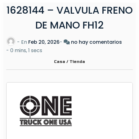
1628144 – VALVULA FRENO
DE MANO FH12
e
- En
Feb 20, 2026
-
no hay comentarios
n
-
0 mins, 1 secs
1
Casa
/
Tienda
6
2
8
1
4
4
–
V
A
L