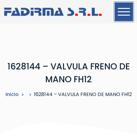
S
a
l
t
a
r
a
l
1628144 – VALVULA FRENO DE
c
o
MANO FH12
n
t
Inicio
1628144 – VALVULA FRENO DE MANO FH12
e
n
i
d
o