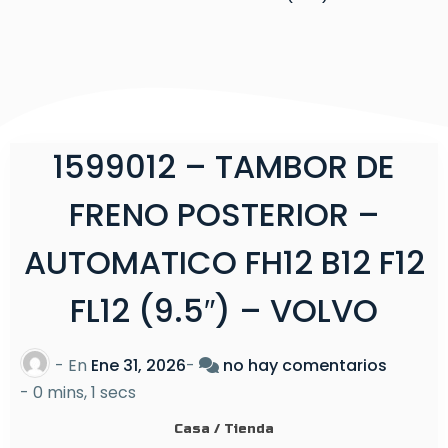
1599012 – TAMBOR DE
FRENO POSTERIOR –
AUTOMATICO FH12 B12 F12
FL12 (9.5″) – VOLVO
e
- En
Ene 31, 2026
-
no hay comentarios
n
-
0 mins, 1 secs
1
Casa
/
Tienda
5