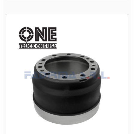
9
9
0
1
2
–
T
A
M
B
O
R
D
E
F
R
E
N