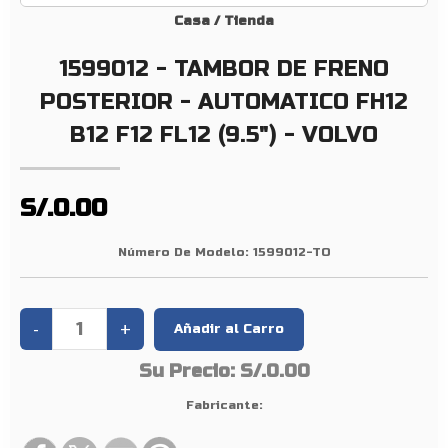
O
Casa
/
Tienda
P
1599012 - TAMBOR DE FRENO
O
S
POSTERIOR - AUTOMATICO FH12
T
B12 F12 FL12 (9.5") - VOLVO
E
R
I
S/.0.00
O
R
Número De Modelo:
1599012-TO
–
A
U
T
O
Su Precio:
S/.0.00
M
Fabricante:
A
T