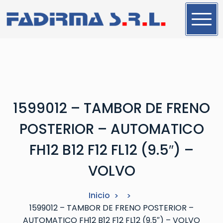
S
a
l
t
a
r
a
l
1599012 – TAMBOR DE FRENO
c
o
POSTERIOR – AUTOMATICO
n
t
FH12 B12 F12 FL12 (9.5″) –
e
VOLVO
n
i
d
Inicio
o
1599012 – TAMBOR DE FRENO POSTERIOR –
AUTOMATICO FH12 B12 F12 FL12 (9.5″) – VOLVO