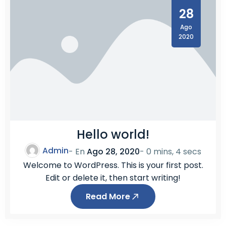
9
28
.
Ago
5
2020
″
)
–
V
O
L
V
Hello world!
O
Admin
- En
Ago 28, 2020
-
0 mins, 4 secs
Welcome to WordPress. This is your first post.
Edit or delete it, then start writing!
Read More