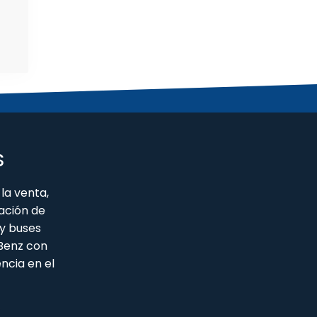
S
la venta,
ación de
y buses
 Benz con
ncia en el