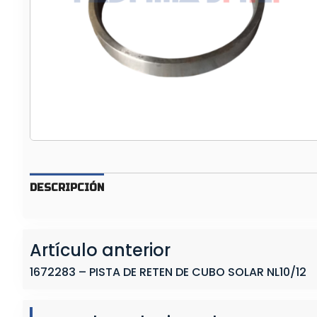
T
A
D
E
R
E
T
E
N
D
E
DESCRIPCIÓN
R
U
E
Artículo anterior
D
A
1672283 – PISTA DE RETEN DE CUBO SOLAR NL10/12
D
E