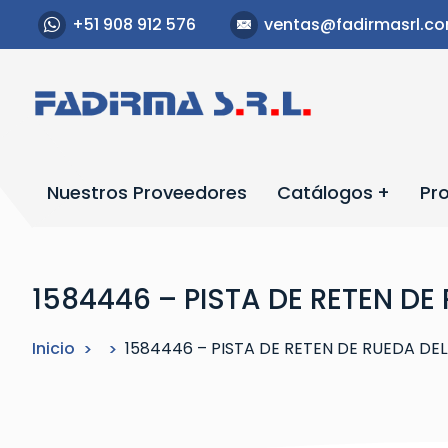
S
+51 908 912 576
ventas@fadirmasrl.c
a
l
t
a
r
a
l
Nuestros Proveedores
Catálogos
Pr
c
o
n
t
1584446 – PISTA DE RETEN DE
e
n
Inicio
1584446 – PISTA DE RETEN DE RUEDA DEL
i
d
o