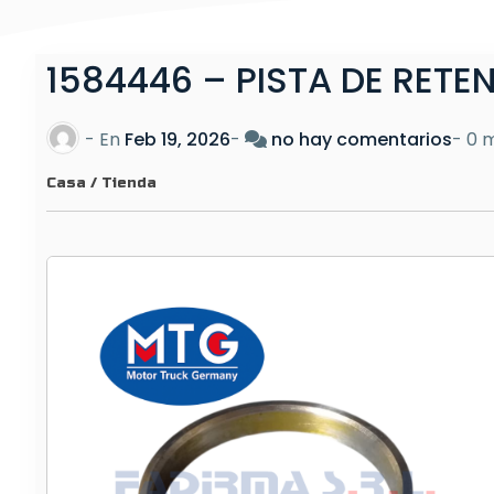
1584446 – PISTA DE RETE
e
- En
Feb 19, 2026
-
no hay comentarios
-
0 m
n
Casa
/
Tienda
1
5
8
4
4
4
6
–
P
I
S