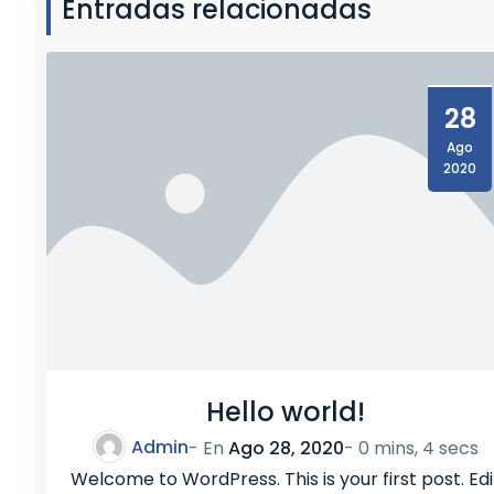
Entradas relacionadas
L
A
N
T
28
E
R
Ago
A
2020
N
L
1
0
/
1
2
Hello world!
Admin
- En
Ago 28, 2020
-
0 mins, 4 secs
Welcome to WordPress. This is your first post. Edi