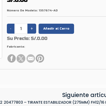
S/.0.00
Número De Modelo:
1357674-AD
Su Precio:
S/.0.00
Fabricante:
Siguiente artíc
12
20477803 – TIRANTE ESTABILIZADOR (275MM) FH12/16