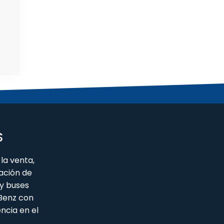
S
la venta,
ación de
y buses
 Benz con
ncia en el