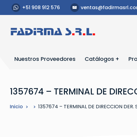
S
+51 908 912 576
ventas@fadirmasrl.c
a
l
t
a
r
a
l
Nuestros Proveedores
Catálogos
Pr
c
o
n
t
1357674 – TERMINAL DE DIREC
e
n
Inicio
1357674 – TERMINAL DE DIRECCION DER. 
i
d
o