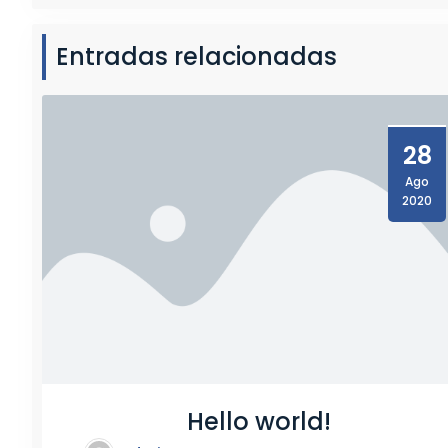
D
E
Entradas relacionadas
R
.
S
C
28
A
N
Ago
I
2020
A
S
E
R
I
E
4
/
Hello world!
P