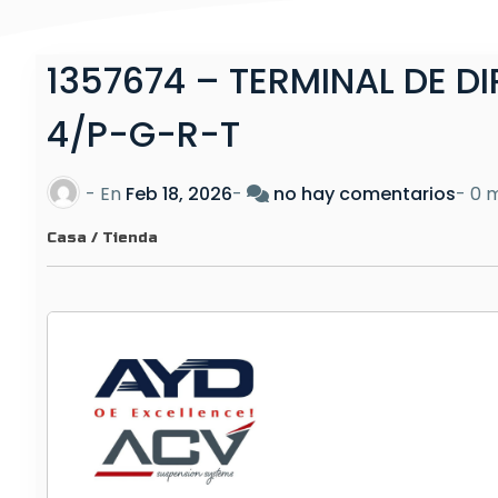
1357674 – TERMINAL DE D
4/P-G-R-T
e
- En
Feb 18, 2026
-
no hay comentarios
-
0 m
n
Casa
/
Tienda
1
3
5
7
6
7
4
–
T