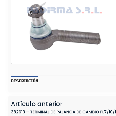
E
R
M
I
N
A
L
D
E
D
I
R
E
DESCRIPCIÓN
C
C
I
Artículo anterior
O
N
382613 – TERMINAL DE PALANCA DE CAMBIO FL7/10/