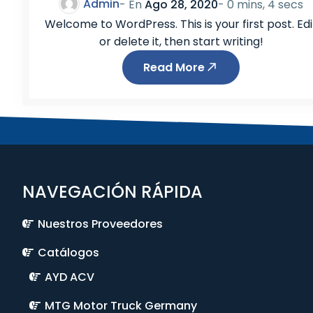
-
Admin
- En
Ago 28, 2020
-
0 mins, 4 secs
G
Welcome to WordPress. This is your first post. Edi
-
or delete it, then start writing!
R
Read More
-
T
NAVEGACIÓN RÁPIDA
Nuestros Proveedores
Catálogos
AYD ACV
MTG Motor Truck Germany