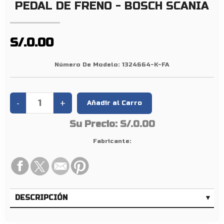
E
PEDAL DE FRENO - BOSCH SCANIA
D
A
L
S/.0.00
D
E
Número De Modelo:
1324664-K-FA
F
R
E
N
Su Precio:
S/.0.00
O
–
Fabricante:
B
O
S
C
DESCRIPCIÓN
H
S