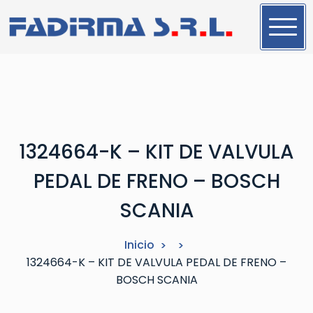
S
a
l
t
a
r
a
l
1324664-K – KIT DE VALVULA
c
o
PEDAL DE FRENO – BOSCH
n
t
SCANIA
e
n
Inicio
i
1324664-K – KIT DE VALVULA PEDAL DE FRENO –
d
BOSCH SCANIA
o