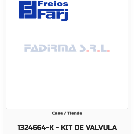
6
4
-
K
–
K
I
T
D
E
V
A
L
V
U
L
Casa
/
Tienda
A
1324664-K - KIT DE VALVULA
P