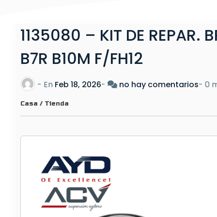
1135080 – KIT DE REPAR.
B7R B10M F/FH12
e
- En
Feb 18, 2026
-
no hay comentarios
-
0 m
n
Casa
/
Tienda
1
1
3
5
0
8
0
–
K