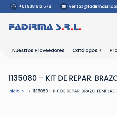
S
+51 908 912 576
ventas@fadirmasrl.c
a
l
t
a
r
a
l
Nuestros Proveedores
Catálogos
Pr
c
o
n
t
1135080 – KIT DE REPAR. BRA
e
n
Inicio
1135080 – KIT DE REPAR. BRAZO TEMPLAD
i
d
o