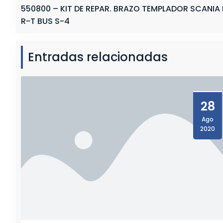
P
550800 – KIT DE REPAR. BRAZO TEMPLADOR SCANIA
L
R-T BUS S-4
A
D
O
Entradas relacionadas
R
(
B
O
28
C
Ago
I
2020
N
A
)
B
7
R
B