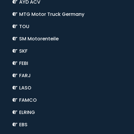
AYD ACV
MTG Motor Truck Germany
TOU
SM Motorenteile
SKF
FEBI
FARJ
LASO
FAMCO
ELRING
EBS