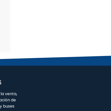
S
la venta,
ación de
y buses