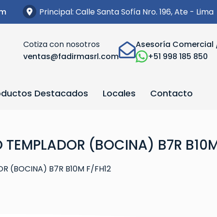
Principal: Calle Santa Sofía Nro. 196, Ate - Lima
om
Cotiza con nosotros
Asesoría Comercial 
ventas@fadirmasrl.com
+51 998 185 850
oductos Destacados
Locales
Contacto
ZO TEMPLADOR (BOCINA) B7R B10M
OR (BOCINA) B7R B10M F/FH12