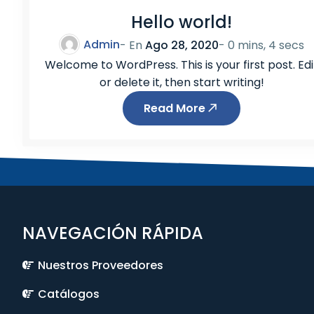
1
Hello world!
0
M
Admin
- En
Ago 28, 2020
-
0 mins, 4 secs
F
Welcome to WordPress. This is your first post. Edi
/
or delete it, then start writing!
F
Read More
H
1
2
NAVEGACIÓN RÁPIDA
Nuestros Proveedores
Catálogos