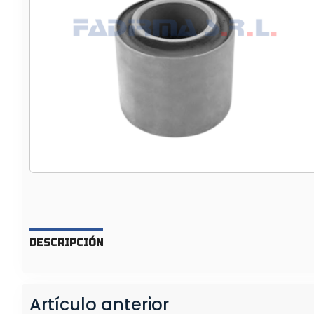
I
T
D
E
R
E
P
A
R
.
B
R
A
Z
DESCRIPCIÓN
O
T
E
M
Artículo anterior