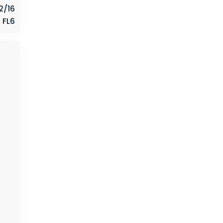
2/16
 FL6