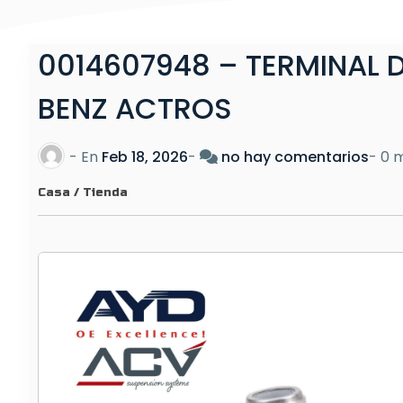
0014607948 – TERMINAL 
BENZ ACTROS
e
- En
Feb 18, 2026
-
no hay comentarios
-
0 m
n
Casa
/
Tienda
0
0
1
4
6
0
7
9
4