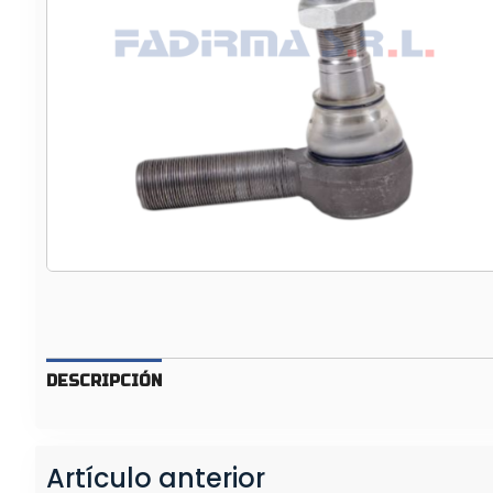
8
–
T
E
R
M
I
N
A
L
D
E
D
I
DESCRIPCIÓN
R
E
C
C
Artículo anterior