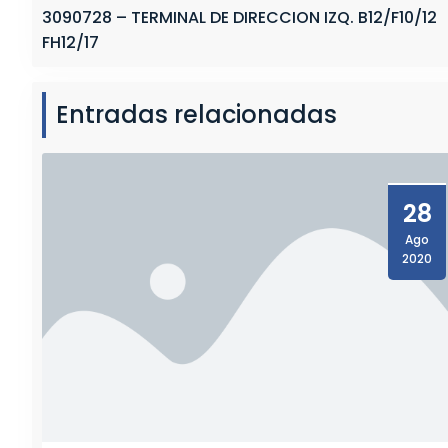
I
3090728 – TERMINAL DE DIRECCION IZQ. B12/F10/12
O
FH12/17
N
I
Z
Entradas relacionadas
Q
.
M
E
28
R
Ago
C
2020
E
D
E
S
B
E
N