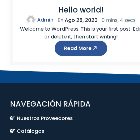
Z
Hello world!
A
C
Admin
- En
Ago 28, 2020
-
0 mins, 4 secs
T
Welcome to WordPress. This is your first post. Edi
R
or delete it, then start writing!
O
Read More
S
NAVEGACIÓN RÁPIDA
Nuestros Proveedores
Catálogos