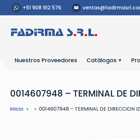
S
+51 908 912 576
ventas@fadirmasrl.c
a
l
t
a
r
a
l
Nuestros Proveedores
Catálogos
Pr
c
o
n
t
0014607948 – TERMINAL DE D
e
n
Inicio
0014607948 – TERMINAL DE DIRECCION 
i
d
o