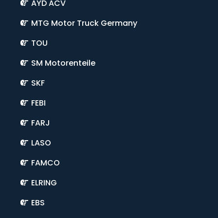
AYD ACV
MTG Motor Truck Germany
TOU
SM Motorenteile
SKF
FEBI
FARJ
LASO
FAMCO
ELRING
EBS