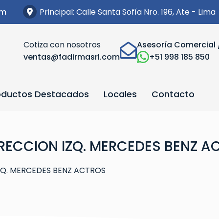
Principal: Calle Santa Sofía Nro. 196, Ate - Lima
om
Cotiza con nosotros
Asesoría Comercial 
ventas@fadirmasrl.com
+51 998 185 850
oductos Destacados
Locales
Contacto
IRECCION IZQ. MERCEDES BENZ A
IZQ. MERCEDES BENZ ACTROS