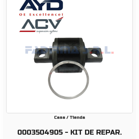
0
4
9
0
5
–
K
I
T
D
E
R
E
P
A
R
Casa
/
Tienda
.
0003504905 - KIT DE REPAR.
B