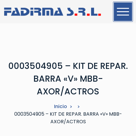
S
a
l
t
a
r
a
l
0003504905 – KIT DE REPAR.
c
o
BARRA «V» MBB-
n
t
AXOR/ACTROS
e
n
Inicio
i
0003504905 – KIT DE REPAR. BARRA «V» MBB-
d
AXOR/ACTROS
o