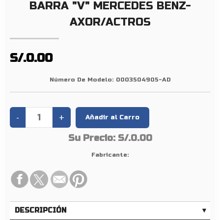
A
BARRA "V" MERCEDES BENZ-
R
AXOR/ACTROS
R
A
«
S/.0.00
V
»
Número De Modelo:
0003504905-AD
M
B
B
-
A
Su Precio:
S/.0.00
X
Fabricante:
O
R
/
A
C
DESCRIPCIÓN