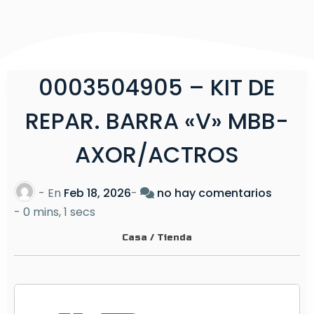
0003504905 – KIT DE
REPAR. BARRA «V» MBB-
AXOR/ACTROS
e
- En
Feb 18, 2026
-
no hay comentarios
n
-
0 mins, 1 secs
0
Casa
/
Tienda
0
0
3
5