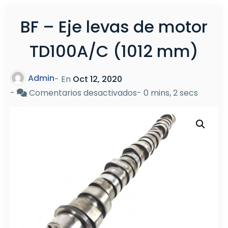
BF – Eje levas de motor
TD100A/C (1012 mm)
Admin
- En
Oct 12, 2020
en
-
Comentarios desactivados
-
0 mins, 2 secs
BF
–
Eje
levas
de
motor
TD100A/C
(1012
mm)