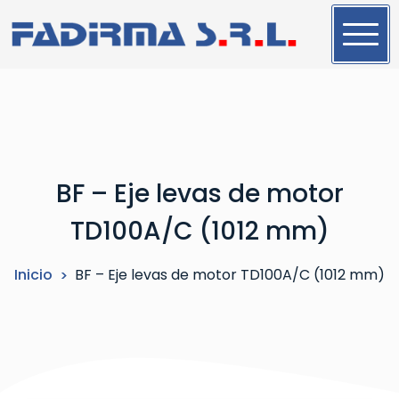
S
a
l
t
a
r
a
l
BF – Eje levas de motor
c
o
TD100A/C (1012 mm)
n
t
Inicio
BF – Eje levas de motor TD100A/C (1012 mm)
e
n
i
d
o