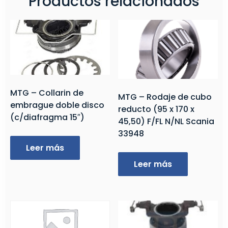
Productos relacionados
MTG – Collarin de
MTG – Rodaje de cubo
embrague doble disco
reducto (95 x 170 x
(c/diafragma 15″)
45,50) F/FL N/NL Scania
33948
Leer más
Leer más