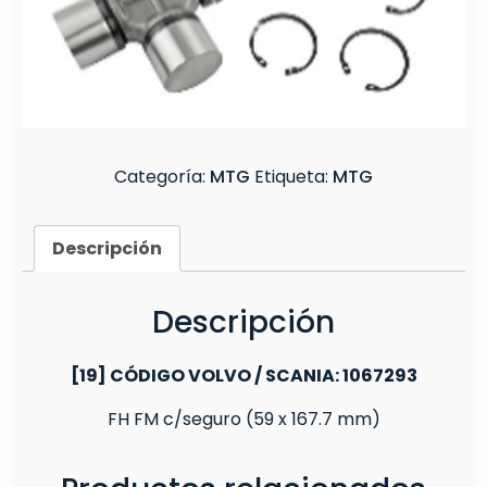
grande
FH
FM
c/seguro
(59
x
Categoría:
MTG
Etiqueta:
MTG
167.7
mm)
Descripción
Descripción
[19] CÓDIGO VOLVO / SCANIA: 1067293
FH FM c/seguro (59 x 167.7 mm)