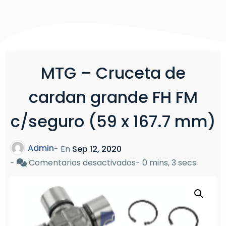
MTG – Cruceta de
cardan grande FH FM
c/seguro (59 x 167.7 mm)
Admin
- En
Sep 12, 2020
en
-
Comentarios desactivados
-
0 mins, 3 secs
MTG
–
Cruceta
de
cardan