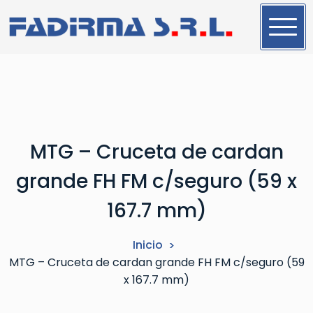
S
a
l
t
a
r
a
l
MTG – Cruceta de cardan
c
o
grande FH FM c/seguro (59 x
n
t
167.7 mm)
e
n
Inicio
i
MTG – Cruceta de cardan grande FH FM c/seguro (59
d
x 167.7 mm)
o