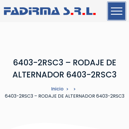
S
a
l
t
a
r
a
l
6403-2RSC3 – RODAJE DE
c
o
ALTERNADOR 6403-2RSC3
n
t
Inicio
e
6403-2RSC3 – RODAJE DE ALTERNADOR 6403-2RSC3
n
i
d
o