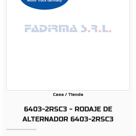
C
3
–
R
O
D
A
J
E
D
E
A
L
Casa
/
Tienda
T
6403-2RSC3 - RODAJE DE
E
R
ALTERNADOR 6403-2RSC3
N
A