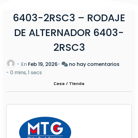
6403-2RSC3 – RODAJE
DE ALTERNADOR 6403-
2RSC3
e
- En
Feb 19, 2026
-
no hay comentarios
n
-
0 mins, 1 secs
6
Casa
/
Tienda
4
0
3
-
2
R
S