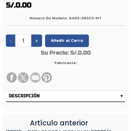
D
S/.0.00
O
R
Número De Modelo:
6403-2RSC3-MT
6
4
0
3
Su Precio:
S/.0.00
-
2
Fabricante:
R
S
C
3
DESCRIPCIÓN
Artículo anterior