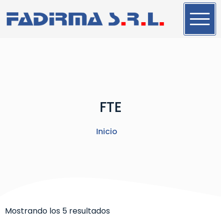
S
a
l
t
a
r
a
l
FTE
c
o
n
Inicio
t
e
n
i
d
o
Mostrando los 5 resultados